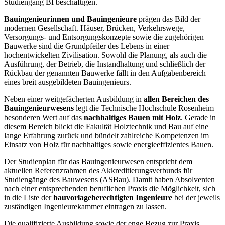
Studiengang BI beschäftigen.
Bauingenieurinnen und Bauingenieure
prägen das Bild der
modernen Gesellschaft. Häuser, Brücken, Verkehrswege,
Versorgungs- und Entsorgungskonzepte sowie die zugehörigen
Bauwerke sind die Grundpfeiler des Lebens in einer
hochentwickelten Zivilisation. Sowohl die Planung, als auch die
Ausführung, der Betrieb, die Instandhaltung und schließlich der
Rückbau der genannten Bauwerke fällt in den Aufgabenbereich
eines breit ausgebildeten Bauingenieurs.
Neben einer weitgefächerten Ausbildung in
allen Bereichen des
Bauingenieurwesens
legt die Technische Hochschule Rosenheim
besonderen Wert auf das
nachhaltiges Bauen mit Holz
. Gerade in
diesem Bereich blickt die Fakultät Holztechnik und Bau auf eine
lange Erfahrung zurück und bündelt zahlreiche Kompetenzen im
Einsatz von Holz für nachhaltiges sowie energieeffizientes Bauen.
Der Studienplan für das Bauingenieurwesen entspricht dem
aktuellen Referenzrahmen des Akkreditierungsverbunds für
Studiengänge des Bauwesens (ASBau). Damit haben Absolventen
nach einer entsprechenden beruflichen Praxis die Möglichkeit, sich
in die Liste der
bauvorlageberechtigten Ingenieure
bei der jeweils
zuständigen Ingenieurekammer eintragen zu lassen.
Die qualifizierte Ausbildung sowie der enge Bezug zur Praxis