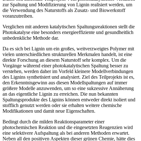
zur Spaltung und Modifizierung von Lignin realisiert werden, um
die Verwendung des Naturstoffs als Zusatz- und Biowerkstoff
voranzutreiben.
Verglichen mit anderen katalytischen Spaltungsreaktionen stellt die
Photokatalyse eine besonders energieeffiziente und gesundheitlich
unbedenkliche Methode dar.
Da es sich bei Lignin um ein großes, weitverzweigtes Polymer mit
vielen unterschiedlichen strukturellen Merkmalen handelt, ist eine
direkte Forschung an diesem Naturstoff sehr komplex. Um die
Vorgänge während einer photokatalytischen Spaltung besser zu
verstehen, werden daher im Vorfeld kleinere Modellverbindungen
des Lignins synthetisiert und analysiert. Ziel des Teilprojekts ist es,
den Erkenntnisgewinn aus diesen Modellspaltungen auf immer
größere Modelle anzuwenden, um so eine sukzessive Annäherung
an das eigentliche Lignin zu erreichen. Die nun bekannten
Spaltungsprodukte des Lignins können entweder direkt isoliert und
stofflich genutzt werden oder sie erhalten weitere chemische
Modifikationen und damit neue Eigenschaften.
Bedingt durch die milden Reaktionsparameter einer
photochemischen Reaktion und die eingesetzten Reagenzien wird
eine selektivere Aufspaltung als bei anderen Methoden erwartet.
Neben all den positiven Aspekten dieser grünen Chemie, hätte dies