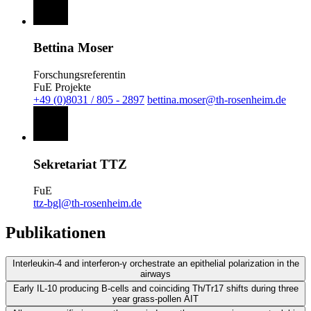
Bettina Moser
Forschungsreferentin
FuE Projekte
+49 (0)8031 / 805 - 2897
bettina.moser@th-rosenheim.de
Sekretariat TTZ
FuE
ttz-bgl@th-rosenheim.de
Publikationen
Interleukin-4 and interferon-γ orchestrate an epithelial polarization in the
airways
Early IL-10 producing B-cells and coinciding Th/Tr17 shifts during three
year grass-pollen AIT