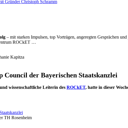
it Gründer Christoph Schramm
olg
– mit starken Impulsen, top Vorträgen, angeregten Gesprächen un
gszentrum ROCkET …
up Council der Bayerischen Staatskanzlei
und wissenschaftliche Leiterin des
ROCkET
, hatte in dieser Woc
Staatskanzlei