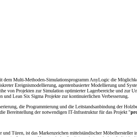
 mit dem Multi-Methoden-Simulationsprogramm AnyLogic die Möglichke
skreter Ereignismodellierung, agentenbasierter Modellierung und Syst
ihe von Projekten zur Simulation optimierter Lagerbereiche und zur Un
en und Lean Six Sigma Projekte zur kontinuierlichen Verbesserung.
erierung, die Programmierung und die Leitstandsanbindung der Holzbe
 die Bereitstellung der notwendigen IT-Infrastruktur für das Projekt "
pr
 und Türen, ist das Markenzeichen mittelständischer Möbelhersteller i