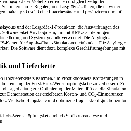
ierungsgrad der Möbel zu erreichen und gleichzeitig der
n Scharnieren oder Regalen, und Losgröße-1-Teilen, die entweder
gen, halten praktisch keine Lagerbestände und produzieren nur auf
slayouts und der Losgröße-1-Produktion, die Auswirkungen des
as Softwarepaket AnyLogic ein, um mit KMUs an derartigen
 Modellierung und Systemdynamik verwendet. Die Anylogic-
GIS-Karten für Supply-Chain-Simulationen einbinden. Die AnyLogic
rktet. Die Software dient dazu komplexe Geschäftsumgebungen mit
ik und Lieferkette
en Holzlieferkette zusammen, um Produktionsherausforderungen in
nation entlang der Forst-Holz-Wertschöpfungskette zu verbessern. Zu
nd Lagerhaltung zur Optimierung der Materialflüsse, die Simulation
 zur Demonstration der erzielbaren Kosten- und CO
-Einsparungen.
2
olz-Wertschöpfungskette und optimierte Logistikkonfigurationen für
st-Holz-Wertschöpfungskette mittels Stoffstromanalyse und
n.