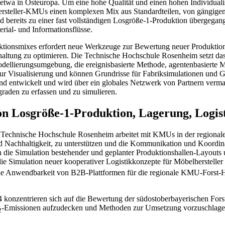
twa in Osteuropa. Um eine hohe Qualität und einen hohen Individualis
lhersteller-KMUs einen komplexen Mix aus Standardteilen, von gängige
d bereits zu einer fast vollständigen Losgröße-1-Produktion übergegan
rial- und Informationsflüsse.
tionsmixes erfordert neue Werkzeuge zur Bewertung neuer Produktion
haltung zu optimieren. Die Technische Hochschule Rosenheim setzt d
odellierungsumgebung, die ereignisbasierte Methode, agentenbasierte
ur Visualisierung und können Grundrisse für Fabriksimulationen und 
 entwickelt und wird über ein globales Netzwerk von Partnern verma
graden zu erfassen und zu simulieren.
on Losgröße-1-Produktion, Lagerung, Logist
r Technische Hochschule Rosenheim arbeitet mit KMUs in der regional
 und Nachhaltigkeit, zu unterstützen und die Kommunikation und Koordi
die Simulation bestehender und geplanter Produktionshallen-Layouts u
e Simulation neuer kooperativer Logistikkonzepte für Möbelhersteller
 die Anwendbarkeit von B2B-Plattformen für die regionale KMU-Forst-H
24 konzentrieren sich auf die Bewertung der südostoberbayerischen For
-Emissionen aufzudecken und Methoden zur Umsetzung vorzuschlage
2