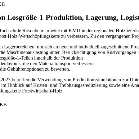
KB
on Losgröße-1-Produktion, Lagerung, Logist
 Hochschule Rosenheim arbeitet mit KMU in der regionalen Holzliefer
orst-Holz-Wertschöpfungskette zu verbessern. Zu den vergangenen Pro
n Lagerbereichen, um sich an neue und individuell zugeschnittene Pro
f die Maschinenauslastung unter Berücksichtigung von Rüstvorgängen
osgröße-1-Teilen innerhalb der Produktion
enlayouts, die den Materialtransport verbessern
 die Gebührenoptionen zu bewerten.
-2023 betreffen die Verwendung von Produktionssimulationen zur Unter
im Hinblick auf Kosten- und Treibhausgasreduzierung sowie eine Anal
ngskette Forstwirtschaft-Holz.
 KB