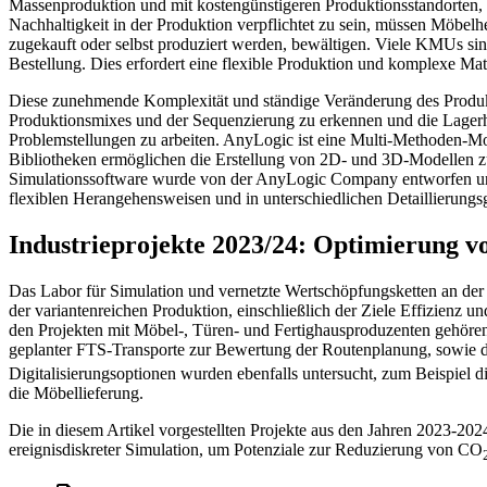
Massenproduktion und mit kostengünstigeren Produktionsstandorten, e
Nachhaltigkeit in der Produktion verpflichtet zu sein, müssen Möbe
zugekauft oder selbst produziert werden, bewältigen. Viele KMUs sin
Bestellung. Dies erfordert eine flexible Produktion und komplexe Mate
Diese zunehmende Komplexität und ständige Veränderung des Produk
Produktionsmixes und der Sequenzierung zu erkennen und die Lager
Problemstellungen zu arbeiten. AnyLogic ist eine Multi-Methoden-M
Bibliotheken ermöglichen die Erstellung von 2D- und 3D-Modellen z
Simulationssoftware wurde von der AnyLogic Company entworfen und
flexiblen Herangehensweisen und in unterschiedlichen Detaillierungs
Industrieprojekte 2023/24: Optimierung v
Das Labor für Simulation und vernetzte Wertschöpfungsketten an de
der variantenreichen Produktion, einschließlich der Ziele Effizienz
den Projekten mit Möbel-, Türen- und Fertighausproduzenten gehören 
geplanter FTS-Transporte zur Bewertung der Routenplanung, sowie di
Digitalisierungsoptionen wurden ebenfalls untersucht, zum Beispiel
die Möbellieferung.
Die in diesem Artikel vorgestellten Projekte aus den Jahren 2023-20
ereignisdiskreter Simulation, um Potenziale zur Reduzierung von CO