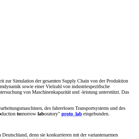
it zur Simulation der gesamten Supply Chain von der Produktion
emdynamik sowie einer Vielzahl von industriespezifische
tersuchung von Maschinenkapazität und -leistung unterstützt. Das
arbeitungsmaschinen, des fahrerlosen Transportsystems und des
o
duction
to
morrow
lab
oratory"
proto_lab
eingebunden.
n Deutschland, denn sie konkurrieren mit der variantenarmen