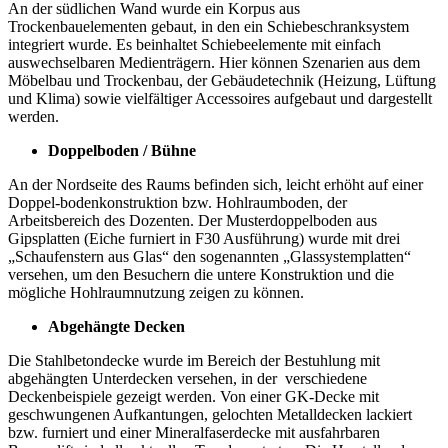
An der südlichen Wand wurde ein Korpus aus
Trockenbauelementen gebaut, in den ein Schiebeschranksystem
integriert wurde. Es beinhaltet Schiebeelemente mit einfach
auswechselbaren Medienträgern. Hier können Szenarien aus dem
Möbelbau und Trockenbau, der Gebäudetechnik (Heizung, Lüftung
und Klima) sowie vielfältiger Accessoires aufgebaut und dargestellt
werden.
Doppelboden / Bühne
An der Nordseite des Raums befinden sich, leicht erhöht auf einer
Doppel-bodenkonstruktion bzw. Hohlraumboden, der
Arbeitsbereich des Dozenten. Der Musterdoppelboden aus
Gipsplatten (Eiche furniert in F30 Ausführung) wurde mit drei
„Schaufenstern aus Glas“ den sogenannten „Glassystemplatten“
versehen, um den Besuchern die untere Konstruktion und die
mögliche Hohlraumnutzung zeigen zu können.
Abgehängte Decken
Die Stahlbetondecke wurde im Bereich der Bestuhlung mit
abgehängten Unterdecken versehen, in der verschiedene
Deckenbeispiele gezeigt werden. Von einer GK-Decke mit
geschwungenen Aufkantungen, gelochten Metalldecken lackiert
bzw. furniert und einer Mineralfaserdecke mit ausfahrbaren