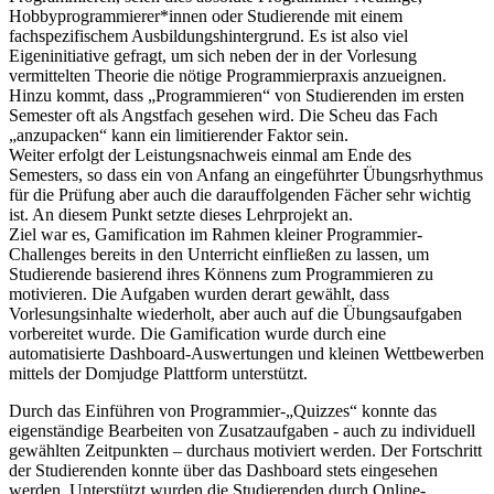
Hobbyprogrammierer*innen oder Studierende mit einem
fachspezifischem Ausbildungshintergrund. Es ist also viel
Eigeninitiative gefragt, um sich neben der in der Vorlesung
vermittelten Theorie die nötige Programmierpraxis anzueignen.
Hinzu kommt, dass „Programmieren“ von Studierenden im ersten
Semester oft als Angstfach gesehen wird. Die Scheu das Fach
„anzupacken“ kann ein limitierender Faktor sein.
Weiter erfolgt der Leistungsnachweis einmal am Ende des
Semesters, so dass ein von Anfang an eingeführter Übungsrhythmus
für die Prüfung aber auch die darauffolgenden Fächer sehr wichtig
ist. An diesem Punkt setzte dieses Lehrprojekt an.
Ziel war es, Gamification im Rahmen kleiner Programmier-
Challenges bereits in den Unterricht einfließen zu lassen, um
Studierende basierend ihres Könnens zum Programmieren zu
motivieren. Die Aufgaben wurden derart gewählt, dass
Vorlesungsinhalte wiederholt, aber auch auf die Übungsaufgaben
vorbereitet wurde. Die Gamification wurde durch eine
automatisierte Dashboard-Auswertungen und kleinen Wettbewerben
mittels der Domjudge Plattform unterstützt.
Durch das Einführen von Programmier-„Quizzes“ konnte das
eigenständige Bearbeiten von Zusatzaufgaben - auch zu individuell
gewählten Zeitpunkten – durchaus motiviert werden. Der Fortschritt
der Studierenden konnte über das Dashboard stets eingesehen
werden. Unterstützt wurden die Studierenden durch Online-