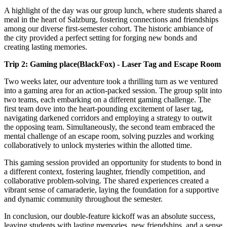
A highlight of the day was our group lunch, where students shared a
meal in the heart of Salzburg, fostering connections and friendships
among our diverse first-semester cohort. The historic ambiance of
the city provided a perfect setting for forging new bonds and
creating lasting memories.
Trip 2: Gaming place(BlackFox) - Laser Tag and Escape Room
Two weeks later, our adventure took a thrilling turn as we ventured
into a gaming area for an action-packed session. The group split into
two teams, each embarking on a different gaming challenge. The
first team dove into the heart-pounding excitement of laser tag,
navigating darkened corridors and employing a strategy to outwit
the opposing team. Simultaneously, the second team embraced the
mental challenge of an escape room, solving puzzles and working
collaboratively to unlock mysteries within the allotted time.
This gaming session provided an opportunity for students to bond in
a different context, fostering laughter, friendly competition, and
collaborative problem-solving. The shared experiences created a
vibrant sense of camaraderie, laying the foundation for a supportive
and dynamic community throughout the semester.
In conclusion, our double-feature kickoff was an absolute success,
leaving students with lasting memories, new friendships, and a sense