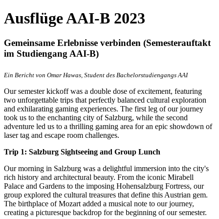
Ausflüge AAI-B 2023
Gemeinsame Erlebnisse verbinden (Semesterauftakt
im Studiengang AAI-B)
Ein Bericht von Omar Hawas, Student des Bachelorstudiengangs AAI
Our semester kickoff was a double dose of excitement, featuring
two unforgettable trips that perfectly balanced cultural exploration
and exhilarating gaming experiences. The first leg of our journey
took us to the enchanting city of Salzburg, while the second
adventure led us to a thrilling gaming area for an epic showdown of
laser tag and escape room challenges.
Trip 1: Salzburg Sightseeing and Group Lunch
Our morning in Salzburg was a delightful immersion into the city's
rich history and architectural beauty. From the iconic Mirabell
Palace and Gardens to the imposing Hohensalzburg Fortress, our
group explored the cultural treasures that define this Austrian gem.
The birthplace of Mozart added a musical note to our journey,
creating a picturesque backdrop for the beginning of our semester.